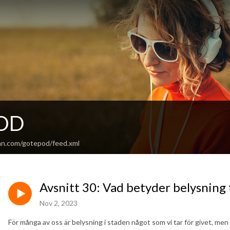
OD
an.com/gotepod/feed.xml
Avsnitt 30: Vad betyder belysning 
Nov 2, 2023
För många av oss är belysning i staden något som vi tar för givet, men