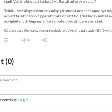
stad? Vad är viktigt att tänka på vid ljussättning av en stad?
Teknikutvecklingen inom belysning går snabbt och det skapar nya möjli
och att få rätt belysning på rätt plats vid rätt tid. I det här avsnittet
möjligheter och begränsningar i arbetet med att belysa en stad.
Gäster: Lars Ocklund, planeringsledare belysning på stadsmiljöförvaltn
1K
 (0)
o continue.
Log in