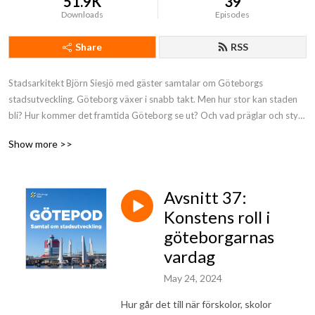
51.9K
39
Downloads
Episodes
Share
RSS
Stadsarkitekt Björn Siesjö med gäster samtalar om Göteborgs 
stadsutveckling. Göteborg växer i snabb takt. Men hur stor kan staden 
bli? Hur kommer det framtida Göteborg se ut? Och vad präglar och styr 
utvecklingen?  Bakom podcasten står Göteborgs Stad. Redaktörer är 
Show more >>
Ann Bergermark Rintala och Peter Wannding samt redigering Yousef 
Boussir.
Avsnitt 37:
Konstens roll i
göteborgarnas
vardag
May 24, 2024
Hur går det till när förskolor, skolor