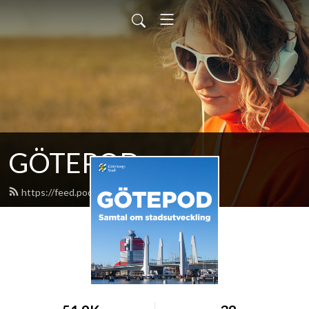
GÖTEPOD
https://feed.podbean.com/gotepod/feed.xml